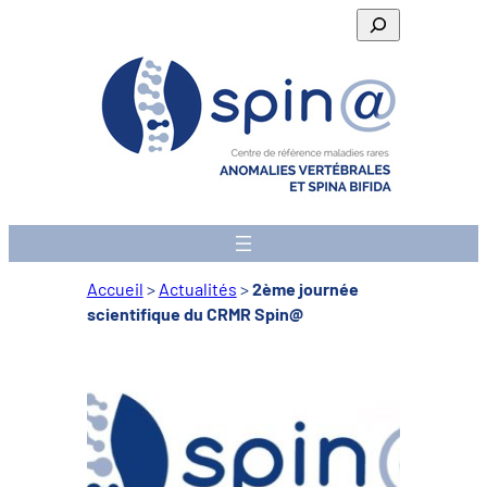
Aller
Rechercher
au
contenu
Accueil
>
Actualités
>
2ème journée
scientifique du CRMR Spin@