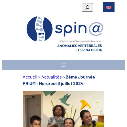
Aller
Rechercher
au
contenu
Accueil
>
Actualités
>
2ème Journée
PRIUM : Mercredi 3 juillet 2024